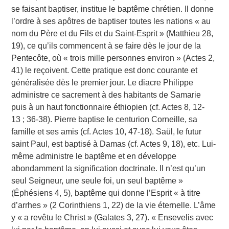
se faisant baptiser, institue le baptême chrétien. Il donne
l’ordre à ses apôtres de baptiser toutes les nations « au
nom du Père et du Fils et du Saint-Esprit » (Matthieu 28,
19), ce qu’ils commencent à se faire dès le jour de la
Pentecôte, où « trois mille personnes environ » (Actes 2,
41) le reçoivent. Cette pratique est donc courante et
généralisée dès le premier jour. Le diacre Philippe
administre ce sacrement à des habitants de Samarie
puis à un haut fonctionnaire éthiopien (cf. Actes 8, 12-
13 ; 36-38). Pierre baptise le centurion Corneille, sa
famille et ses amis (cf. Actes 10, 47-18). Saül, le futur
saint Paul, est baptisé à Damas (cf. Actes 9, 18), etc. Lui-
même administre le baptême et en développe
abondamment la signification doctrinale. Il n’est qu’un
seul Seigneur, une seule foi, un seul baptême »
(Éphésiens 4, 5), baptême qui donne l’Esprit « à titre
d’arrhes » (2 Corinthiens 1, 22) de la vie éternelle. L’âme
y « a revêtu le Christ » (Galates 3, 27). « Ensevelis avec