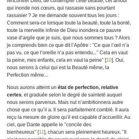
rencontrer Dieu, de contempler cette beauté, cet amour
qui inonde nos cœurs, qui rassasie sans pourtant
rassasier ? Je me demande souvent tous les jours :
Comment sera-ce lorsque toute la beauté, toute la bonté,
toute la merveille infinie de Dieu inondera ce pauvre
vase d’argile que je suis, que nous sommes tous ? Alors
je comprends bien ce que dit l’Apôtre : "Ce que l’œil n’a
pas vu, ce que l’oreille n’a pas entendu..." Cela en vaut
la peine, mes enfants, cela en vaut la peine"
[
10
]
. Oui,
nous serons à celui qui est la Beauté même, la
Perfection même...
Nous aurons atteint un
état de perfection, relative
certes
, et graduée selon le degré de sainteté auquel
nous serons parvenus. Mais nul n’ambitionnera autre
chose que ce qu’il a. Il sera parfaitement comblé. Il aura
reçu la mesure de gloire qu’il est capable d’accueillir. Au
ciel, que Dante appelle le "concile des
bienheureux"
[
11
]
, chacun sera pleinement heureux. "Il