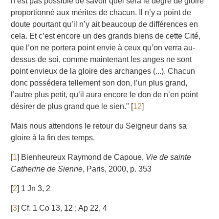
n’est pas possible de savoir quel sera le degré de gloire
proportionné aux mérites de chacun. Il n’y a point de
doute pourtant qu’il n’y ait beaucoup de différences en
cela. Et c’est encore un des grands biens de cette Cité,
que l’on ne portera point envie à ceux qu’on verra au-
dessus de soi, comme maintenant les anges ne sont
point envieux de la gloire des archanges (...). Chacun
donc possédera tellement son don, l’un plus grand,
l’autre plus petit, qu’il aura encore le don de n’en point
désirer de plus grand que le sien."
[
12
]
Mais nous attendons le retour du Seigneur dans sa
gloire à la fin des temps.
[
1
]
Bienheureux Raymond de Capoue,
Vie de sainte
Catherine de Sienne
, Paris, 2000, p. 353
[
2
]
1 Jn 3, 2
[
3
]
Cf. 1 Co 13, 12 ; Ap 22, 4