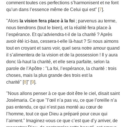
comment toutes ces perfections s’harmonisent et ne font
qu’un dans l’essence même de Celui qui est"
[
7
]
.
"Alors
la vision fera place à la foi
; parvenus au terme,
nous tiendrons (tout le bien), et la réalité fera place à
l’espérance. Et qu’adviendra-t-il de la charité ? Après
avoir été ici-bas, cessera-t-elle là-haut ? Si nous aimons
tout en croyant et sans voir, quel sera notre amour quand
il s’alimentera de la vision et de la possession ! Il y aura
donc là-haut la charité, et elle sera parfaite, selon la
parole de l’Apôtre : "La foi, l’espérance, la charité : trois
choses, mais la plus grande des trois est la
charité"
[
8
]
"
[
9
]
.
"Nous allons penser à ce que doit être le ciel, disait saint
Josémaria. Ce que "l’œil n’a pas vu, ce que l’oreille n’a
pas entendu, ce qui n’est pas monté au cœur de
l’homme, tout ce que Dieu a préparé pour ceux qui
l’aiment." Imaginez-vous ce que c’est que d’y arriver, de