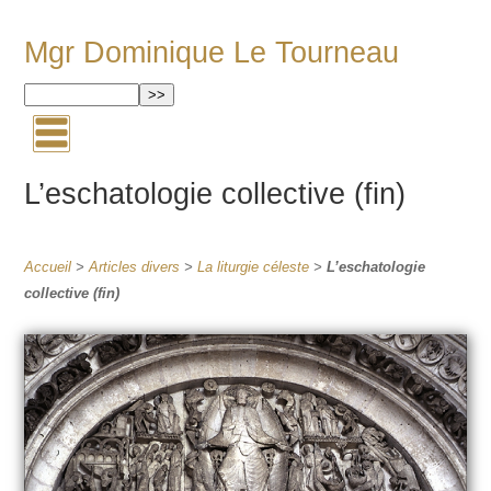
Mgr Dominique Le Tourneau
L’eschatologie collective (fin)
Accueil
>
Articles divers
>
La liturgie céleste
>
L’eschatologie
collective (fin)