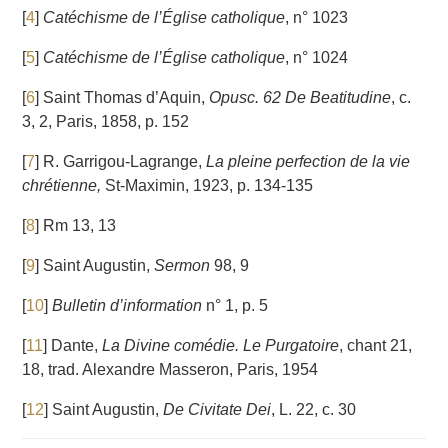
[
4
]
Catéchisme de l’Église catholique
, n° 1023
[
5
]
Catéchisme de l’Église catholique
, n° 1024
[
6
]
Saint Thomas d’Aquin,
Opusc. 62 De Beatitudine
, c.
3, 2, Paris, 1858, p. 152
[
7
]
R. Garrigou-Lagrange,
La pleine perfection de la vie
chrétienne,
St-Maximin, 1923, p. 134-135
[
8
]
Rm 13, 13
[
9
]
Saint Augustin,
Sermon
98, 9
[
10
]
Bulletin d’information
n° 1, p. 5
[
11
]
Dante,
La Divine comédie. Le Purgatoire
, chant 21,
18, trad. Alexandre Masseron, Paris, 1954
[
12
]
Saint Augustin,
De Civitate Dei
, L. 22, c. 30