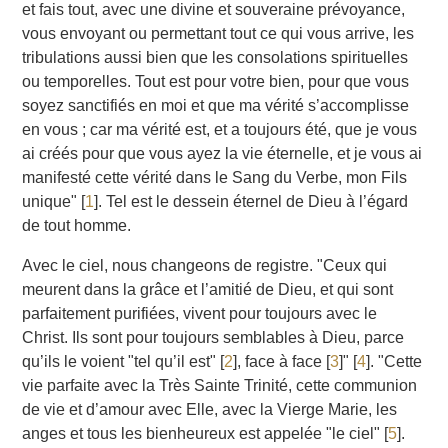
et fais tout, avec une divine et souveraine prévoyance,
vous envoyant ou permettant tout ce qui vous arrive, les
tribulations aussi bien que les consolations spirituelles
ou temporelles. Tout est pour votre bien, pour que vous
soyez sanctifiés en moi et que ma vérité s’accomplisse
en vous ; car ma vérité est, et a toujours été, que je vous
ai créés pour que vous ayez la vie éternelle, et je vous ai
manifesté cette vérité dans le Sang du Verbe, mon Fils
unique"
[
1
]
. Tel est le dessein éternel de Dieu à l’égard
de tout homme.
Avec le ciel, nous changeons de registre. "Ceux qui
meurent dans la grâce et l’amitié de Dieu, et qui sont
parfaitement purifiées, vivent pour toujours avec le
Christ. Ils sont pour toujours semblables à Dieu, parce
qu’ils le voient "tel qu’il est"
[
2
]
, face à face
[
3
]
"
[
4
]
. "Cette
vie parfaite avec la Très Sainte Trinité, cette communion
de vie et d’amour avec Elle, avec la Vierge Marie, les
anges et tous les bienheureux est appelée "le ciel"
[
5
]
.